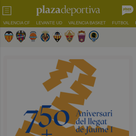
VALENCIA CF
LEVANTE UD
VALENCIA BASKET
FUTBOL