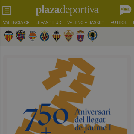
VALENCIA CF
LEVANTE UD
VALENCIA BASKET
FUTBOL