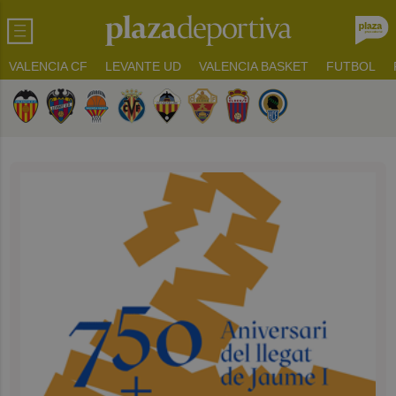
VALENCIA CF
LEVANTE UD
VALENCIA BASKET
FUTBOL