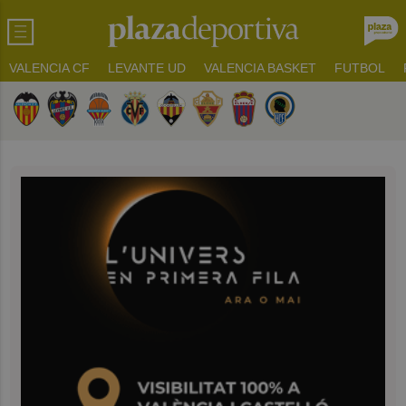
VALENCIA CF
LEVANTE UD
VALENCIA BASKET
FUTBOL