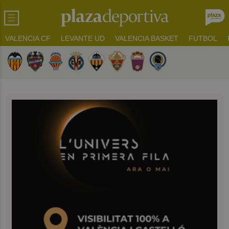
VALENCIA CF
LEVANTE UD
VALENCIA BASKET
FUTBOL