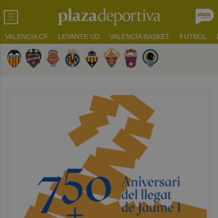
VALENCIA CF
LEVANTE UD
VALENCIA BASKET
FUTBOL