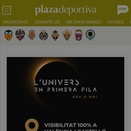
VALENCIA CF
LEVANTE UD
VALENCIA BASKET
FUTBOL