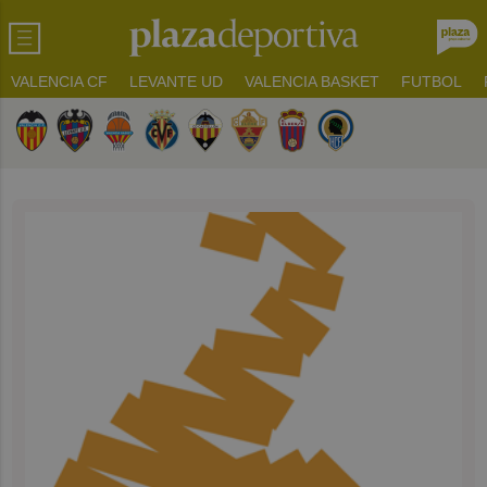
VALENCIA CF
LEVANTE UD
VALENCIA BASKET
FUTBOL