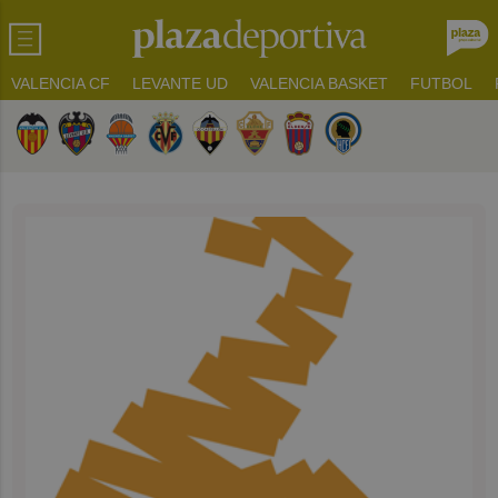
VALENCIA CF
LEVANTE UD
VALENCIA BASKET
FUTBOL