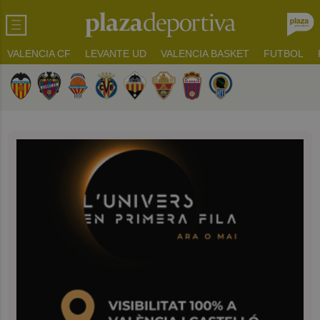
VALENCIA CF
LEVANTE UD
VALENCIA BASKET
FUTBOL