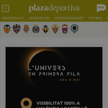
VALENCIA CF
LEVANTE UD
VALENCIA BASKET
FUTBOL