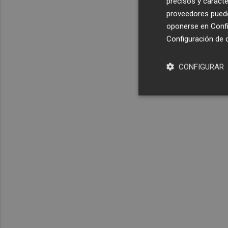
precisos y caracte
proveedores pueden
oponerse en
Confi
Configuración de 
CONFIGURAR