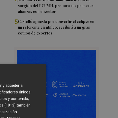
4
surgido del PCUMH, prepara sus primeras
alianzas con el sector
5
Castelló apuesta por convertir el eclipse en
un referente científico: recibirá a un gran
equipo de expertos
r y acceder a
tificadores únicos
cios y contenido,
os (1913)
también
calización