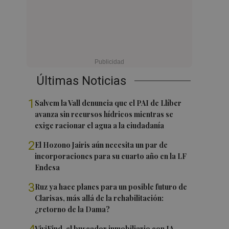
Últimas Noticias
1
Salvem la Vall denuncia que el PAI de Llíber
avanza sin recursos hídricos mientras se
exige racionar el agua a la ciudadanía
2
El Hozono Jairis aún necesita un par de
incorporaciones para su cuarto año en la LF
Endesa
3
Ruz ya hace planes para un posible futuro de
Clarisas, más allá de la rehabilitación:
¿retorno de la Dama?
ViviFind, el buscador inmobiliario con IA