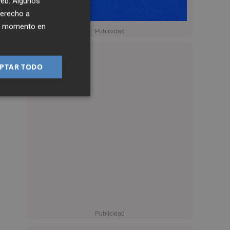
 web. Algunos
derecho a
ier momento en
PTAR TODO