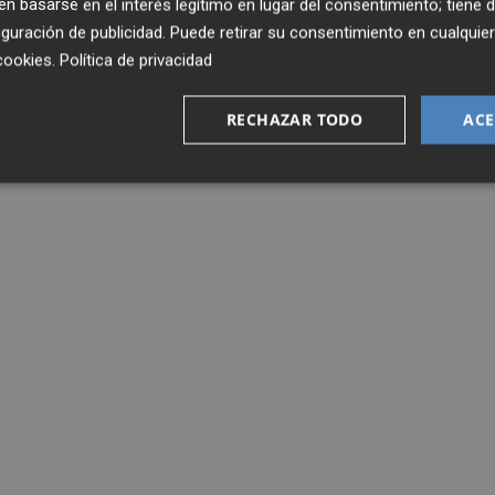
 basarse en el interés legítimo en lugar del consentimiento; tiene 
guración de publicidad
. Puede retirar su consentimiento en cualqu
cookies
.
Política de privacidad
RECHAZAR TODO
ACE