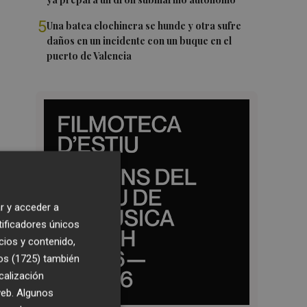
5
Una batea clochinera se hunde y otra sufre
daños en un incidente con un buque en el
puerto de Valencia
r y acceder a
tificadores únicos
cios y contenido,
os (1725)
también
calización
 web. Algunos