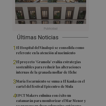
Últimas Noticias
1
El Hospital del Vinalopó se consolida como
referente en la atención al nacimiento
2
El proyecto 'Gramola' evalúa estrategias
sostenibles para reducir las alteraciones
internas de la granada mollar de Elche
3
María Escarmiento se suma a El Kanka en el
cartel del festival Epicentro de Mula
4
UPCT Makers culmina con éxito un
catamarán para monitorizar el Mar Menor y
ya prepara un dron submarino autónomo