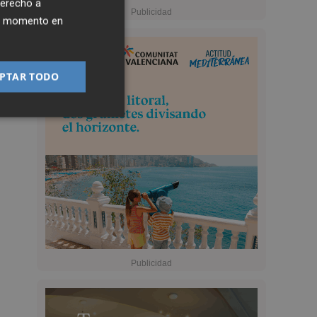
derecho a
ier momento en
PTAR TODO