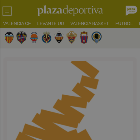
VALENCIA CF
LEVANTE UD
VALENCIA BASKET
FUTBOL