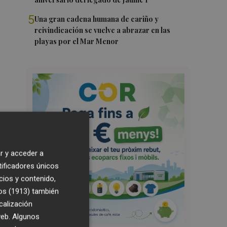
5
Una gran cadena humana de cariño y
reivindicación se vuelve a abrazar en las
playas por el Mar Menor
r y acceder a
tificadores únicos
cios y contenido,
os (1913)
también
calización
 web. Algunos