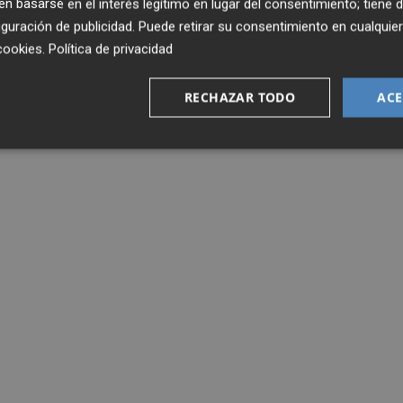
 basarse en el interés legítimo en lugar del consentimiento; tiene 
guración de publicidad
. Puede retirar su consentimiento en cualqu
cookies
.
Política de privacidad
RECHAZAR TODO
ACE