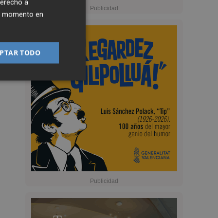
derecho a
ier momento en
PTAR TODO