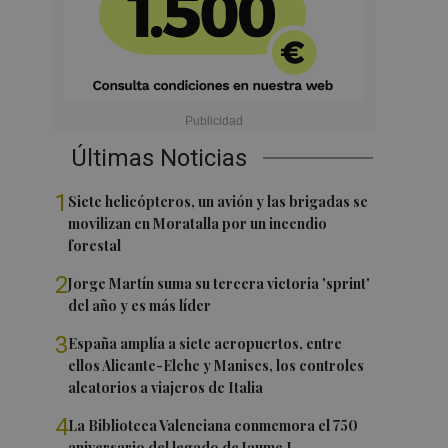
Últimas Noticias
1
Siete helicópteros, un avión y las brigadas se
movilizan en Moratalla por un incendio
forestal
2
Jorge Martín suma su tercera victoria 'sprint'
del año y es más líder
3
España amplía a siete aeropuertos, entre
ellos Alicante-Elche y Manises, los controles
aleatorios a viajeros de Italia
4
La Biblioteca Valenciana conmemora el 750
aniversario del legado de Jaume I