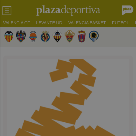
VALENCIA CF
LEVANTE UD
VALENCIA BASKET
FUTBOL