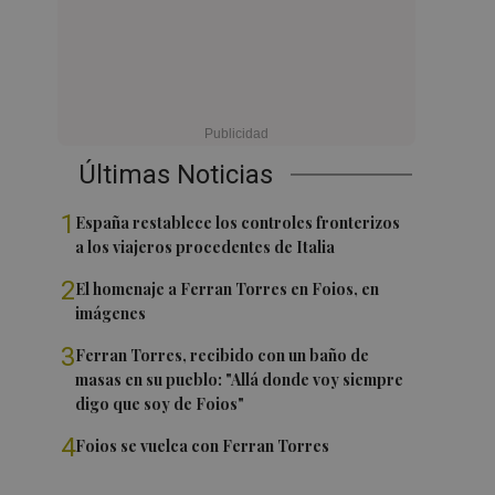
Últimas Noticias
1
España restablece los controles fronterizos
a los viajeros procedentes de Italia
2
El homenaje a Ferran Torres en Foios, en
imágenes
3
Ferran Torres, recibido con un baño de
masas en su pueblo: "Allá donde voy siempre
digo que soy de Foios"
4
Foios se vuelca con Ferran Torres