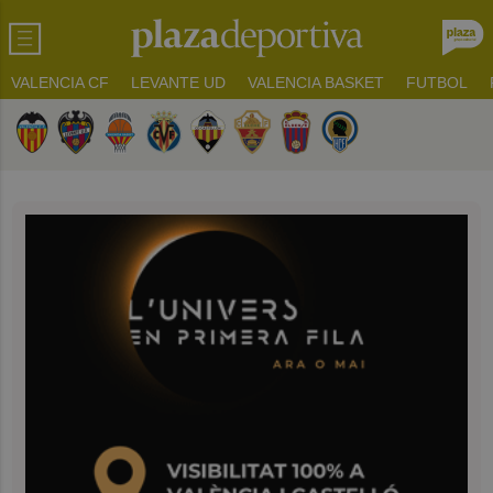
VALENCIA CF
LEVANTE UD
VALENCIA BASKET
FUTBOL