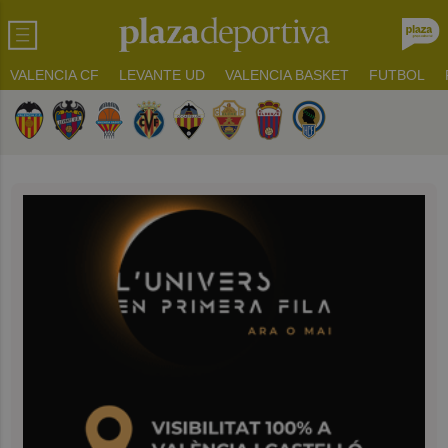
VALENCIA CF
LEVANTE UD
VALENCIA BASKET
FUTBOL