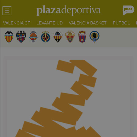
VALENCIA CF
LEVANTE UD
VALENCIA BASKET
FUTBOL