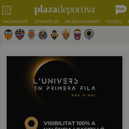
VALENCIA CF
LEVANTE UD
VALENCIA BASKET
FUTBOL