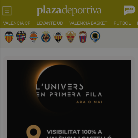
VALENCIA CF
LEVANTE UD
VALENCIA BASKET
FUTBOL