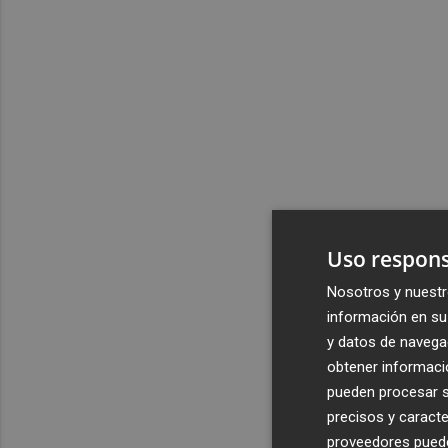
Uso respons
Nosotros y nuestr
información en su 
y datos de navega
obtener informació
pueden procesar su
precisos y caracte
proveedores pueden