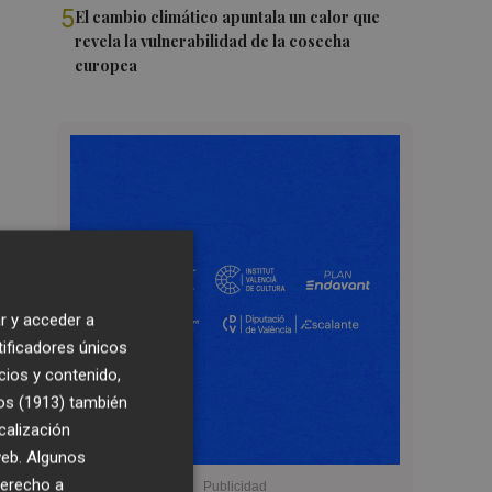
5
El cambio climático apuntala un calor que
revela la vulnerabilidad de la cosecha
europea
r y acceder a
tificadores únicos
cios y contenido,
os (1913)
también
calización
 web. Algunos
derecho a