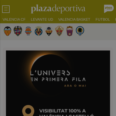
VALENCIA CF
LEVANTE UD
VALENCIA BASKET
FUTBOL