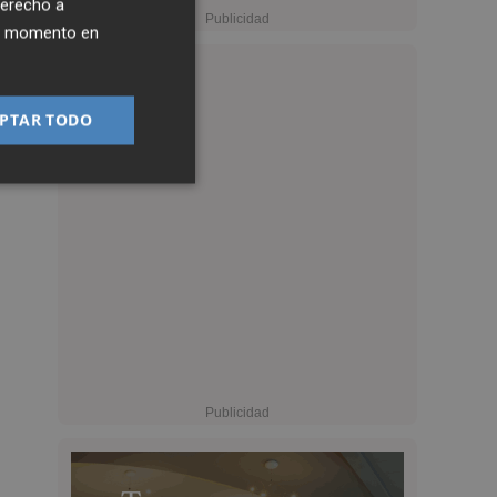
derecho a
ier momento en
PTAR TODO