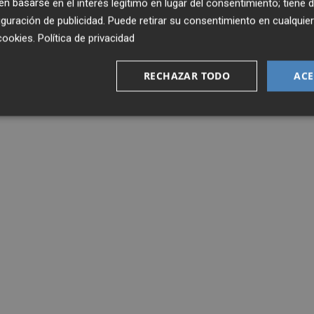
 basarse en el interés legítimo en lugar del consentimiento; tiene 
guración de publicidad
. Puede retirar su consentimiento en cualqu
cookies
.
Política de privacidad
RECHAZAR TODO
ACE