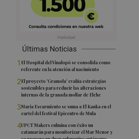
Últimas Noticias
1
El Hospital del Vinalopó se consolida como
referente en la atención al nacimiento
2
El proyecto 'Gramola' evalúa estrategias
sostenibles para reducir las alteraciones
internas de la granada mollar de Elche
3
María Escarmiento se suma a El Kanka en el
cartel del festival Epicentro de Mula
4
UPCT Makers culmina con éxito un
catamarán para monitorizar el Mar Menor y
ya prepara un dron submarino autónomo