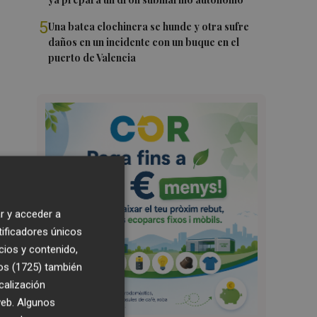
5
Una batea clochinera se hunde y otra sufre
daños en un incidente con un buque en el
puerto de Valencia
r y acceder a
tificadores únicos
cios y contenido,
os (1725)
también
calización
 web. Algunos