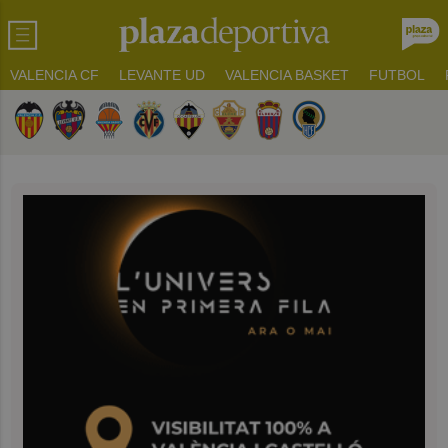
VALENCIA CF
LEVANTE UD
VALENCIA BASKET
FUTBOL