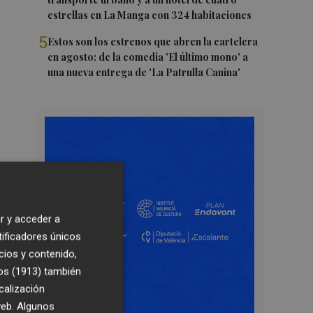
estrellas en La Manga con 324 habitaciones
5
Estos son los estrenos que abren la cartelera
en agosto: de la comedia 'El último mono' a
una nueva entrega de 'La Patrulla Canina'
r y acceder a
tificadores únicos
cios y contenido,
os (1913)
también
calización
 web. Algunos