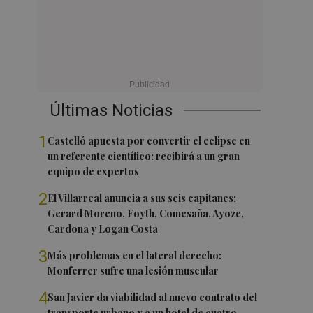
Últimas Noticias
1
Castelló apuesta por convertir el eclipse en
un referente científico: recibirá a un gran
equipo de expertos
2
El Villarreal anuncia a sus seis capitanes:
Gerard Moreno, Foyth, Comesaña, Ayoze,
Cardona y Logan Costa
3
Más problemas en el lateral derecho:
Monferrer sufre una lesión muscular
4
San Javier da viabilidad al nuevo contrato del
transporte urbano y a un hotel de cuatro