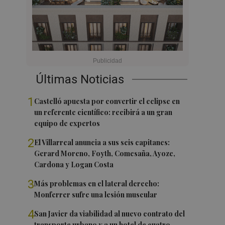
Últimas Noticias
1
Castelló apuesta por convertir el eclipse en
un referente científico: recibirá a un gran
equipo de expertos
2
El Villarreal anuncia a sus seis capitanes:
Gerard Moreno, Foyth, Comesaña, Ayoze,
Cardona y Logan Costa
3
Más problemas en el lateral derecho:
Monferrer sufre una lesión muscular
4
San Javier da viabilidad al nuevo contrato del
transporte urbano y a un hotel de cuatro