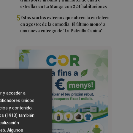
estrellas en La Manga con 324 habitaciones
5
Estos son los estrenos que abren la cartelera
en agosto: de la comedia 'El último mono' a
una nueva entrega de 'La Patrulla Canina'
r y acceder a
tificadores únicos
cios y contenido,
os (1913)
también
calización
 web. Algunos