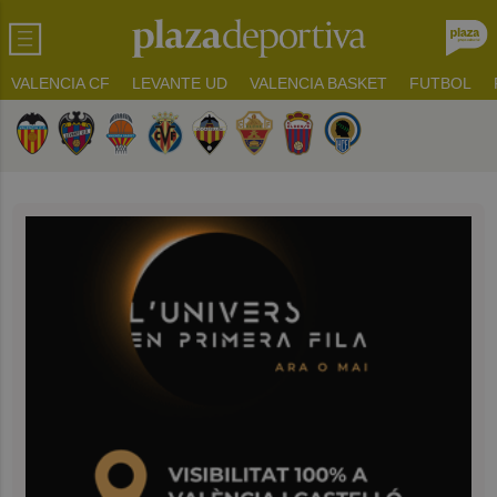
VALENCIA CF
LEVANTE UD
VALENCIA BASKET
FUTBOL