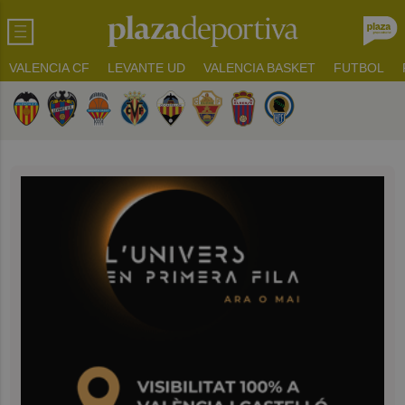
VALENCIA CF
LEVANTE UD
VALENCIA BASKET
FUTBOL