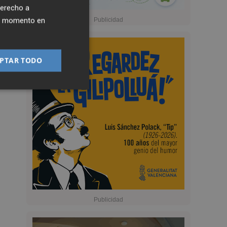
derecho a
ier momento en
PTAR TODO