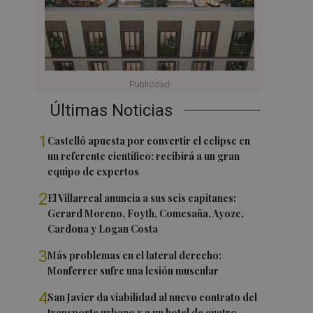
Últimas Noticias
1
Castelló apuesta por convertir el eclipse en
un referente científico: recibirá a un gran
equipo de expertos
2
El Villarreal anuncia a sus seis capitanes:
Gerard Moreno, Foyth, Comesaña, Ayoze,
Cardona y Logan Costa
3
Más problemas en el lateral derecho:
Monferrer sufre una lesión muscular
4
San Javier da viabilidad al nuevo contrato del
transporte urbano y a un hotel de cuatro