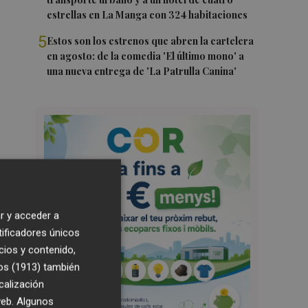
estrellas en La Manga con 324 habitaciones
5
Estos son los estrenos que abren la cartelera
en agosto: de la comedia 'El último mono' a
una nueva entrega de 'La Patrulla Canina'
r y acceder a
tificadores únicos
cios y contenido,
os (1913)
también
calización
 web. Algunos