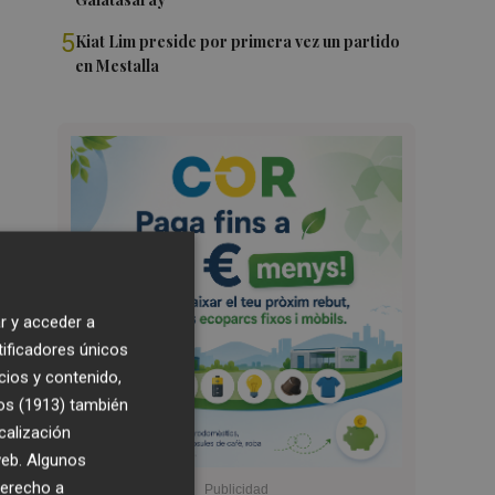
5
Kiat Lim preside por primera vez un partido
en Mestalla
r y acceder a
tificadores únicos
cios y contenido,
os (1913)
también
calización
 web. Algunos
derecho a