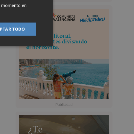
ier momento en
PTAR TODO