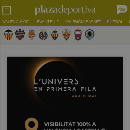
VALENCIA CF
LEVANTE UD
VALENCIA BASKET
FUTBOL