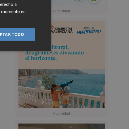
derecho a
ier momento en
PTAR TODO