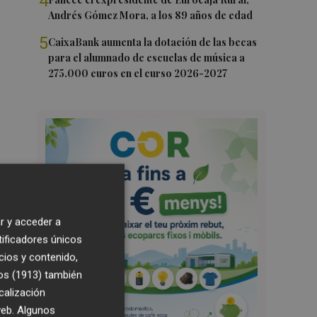
4
Andrés Gómez Mora, a los 89 años de edad
5
CaixaBank aumenta la dotación de las becas
para el alumnado de escuelas de música a
275.000 euros en el curso 2026-2027
r y acceder a
tificadores únicos
cios y contenido,
os (1913)
también
calización
 web. Algunos