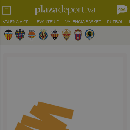
VALENCIA CF
LEVANTE UD
VALENCIA BASKET
FUTBOL