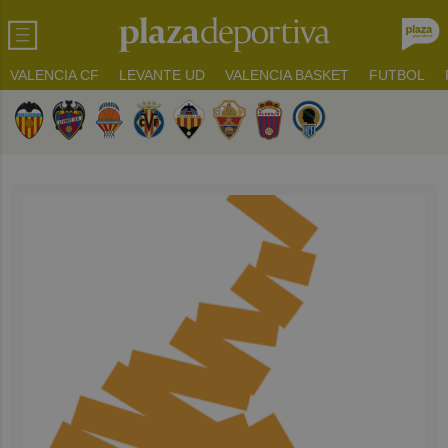
VALENCIA CF
LEVANTE UD
VALENCIA BASKET
FUTBOL