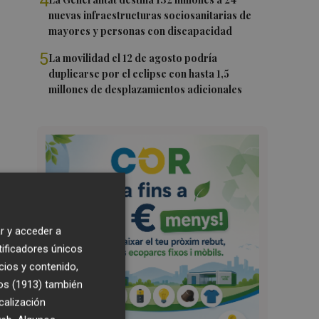
4
nuevas infraestructuras sociosanitarias de
mayores y personas con discapacidad
5
La movilidad el 12 de agosto podría
duplicarse por el eclipse con hasta 1,5
millones de desplazamientos adicionales
r y acceder a
tificadores únicos
cios y contenido,
os (1913)
también
calización