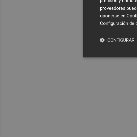
precisos y caracte
proveedores pueden
oponerse en
Confi
Configuración de 
CONFIGURAR