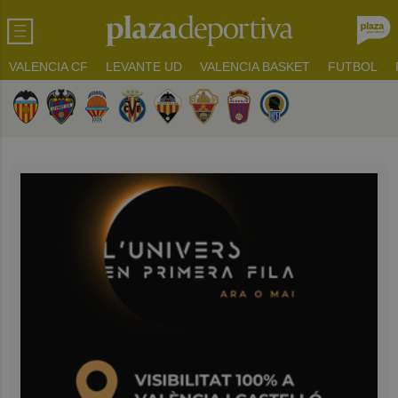
VALENCIA CF
LEVANTE UD
VALENCIA BASKET
FUTBOL