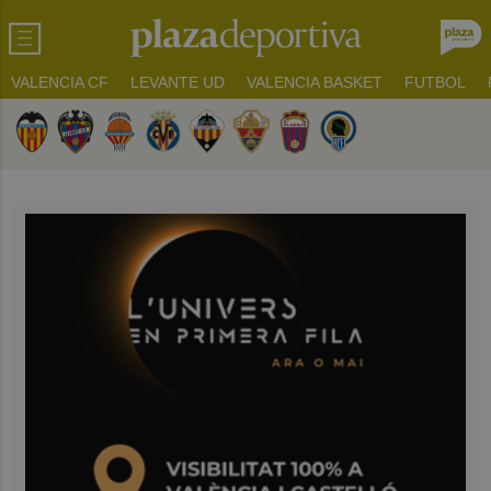
VALENCIA CF
LEVANTE UD
VALENCIA BASKET
FUTBOL