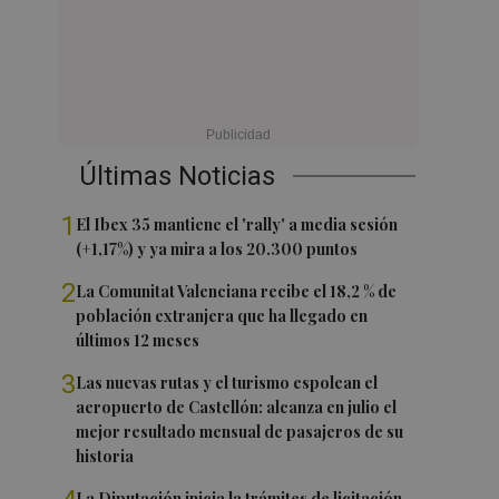
Últimas Noticias
1
El Ibex 35 mantiene el 'rally' a media sesión
(+1,17%) y ya mira a los 20.300 puntos
2
La Comunitat Valenciana recibe el 18,2 % de
población extranjera que ha llegado en
últimos 12 meses
3
Las nuevas rutas y el turismo espolean el
aeropuerto de Castellón: alcanza en julio el
mejor resultado mensual de pasajeros de su
historia
La Diputación inicia la trámites de licitación