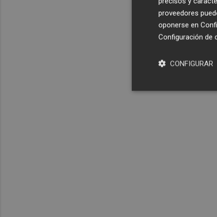
precisos y caracte
proveedores pueden
oponerse en
Confi
Configuración de 
CONFIGURAR