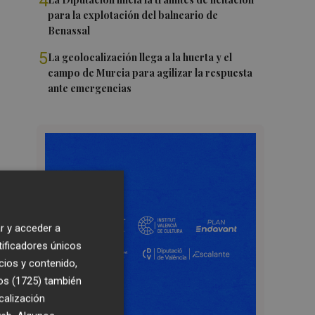
4
para la explotación del balneario de
Benassal
5
La geolocalización llega a la huerta y el
campo de Murcia para agilizar la respuesta
ante emergencias
r y acceder a
tificadores únicos
cios y contenido,
os (1725)
también
calización