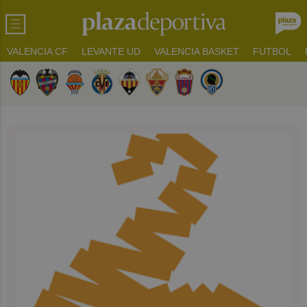
VALENCIA CF
LEVANTE UD
VALENCIA BASKET
FUTBOL