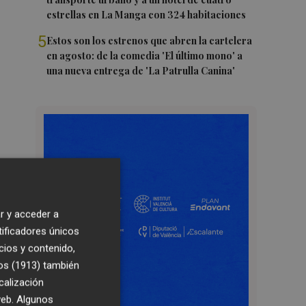
estrellas en La Manga con 324 habitaciones
5
Estos son los estrenos que abren la cartelera
en agosto: de la comedia 'El último mono' a
una nueva entrega de 'La Patrulla Canina'
r y acceder a
tificadores únicos
cios y contenido,
os (1913)
también
calización
 web. Algunos