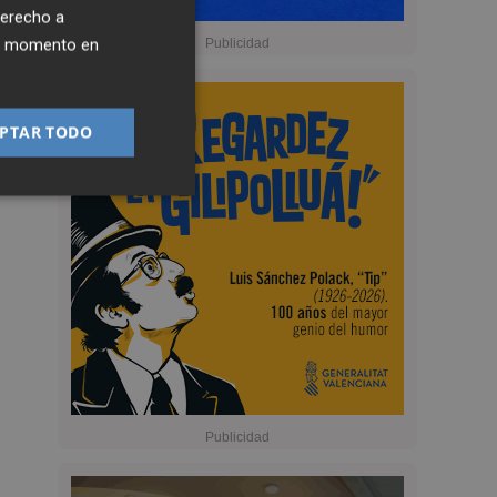
derecho a
ier momento en
PTAR TODO