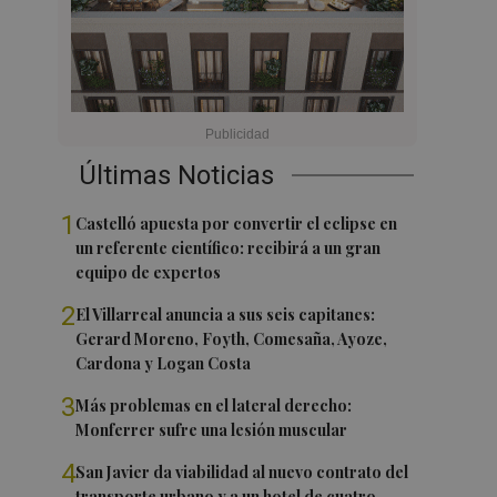
Últimas Noticias
1
Castelló apuesta por convertir el eclipse en
un referente científico: recibirá a un gran
equipo de expertos
2
El Villarreal anuncia a sus seis capitanes:
Gerard Moreno, Foyth, Comesaña, Ayoze,
Cardona y Logan Costa
3
Más problemas en el lateral derecho:
Monferrer sufre una lesión muscular
4
San Javier da viabilidad al nuevo contrato del
transporte urbano y a un hotel de cuatro