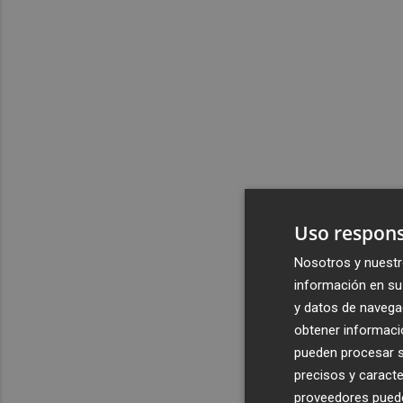
Uso respons
Nosotros y nuestr
información en su 
y datos de navega
obtener informació
pueden procesar su
precisos y caracte
proveedores pueden