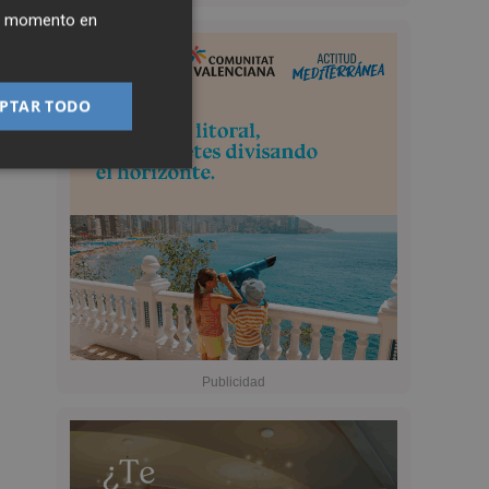
ier momento en
PTAR TODO