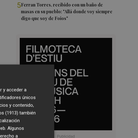
5
Ferran Torres, recibido con un baño de
masas en su pueblo: "Allá donde voy siempre
digo que soy de Foios"
r y acceder a
tificadores únicos
cios y contenido,
os (1913)
también
calización
 web. Algunos
derecho a