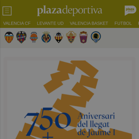
VALENCIA CF
LEVANTE UD
VALENCIA BASKET
FUTBOL