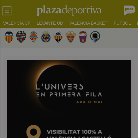
VALENCIA CF
LEVANTE UD
VALENCIA BASKET
FUTBOL