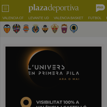
VALENCIA CF
LEVANTE UD
VALENCIA BASKET
FUTBOL