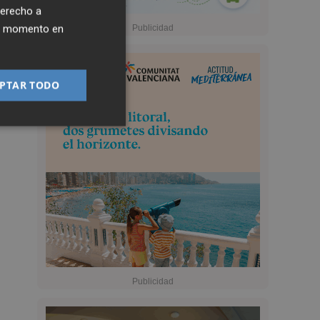
derecho a
ier momento en
PTAR TODO