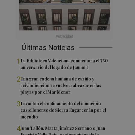
Últimas Noticias
1
La Biblioteca Valenciana conmemora el 750
aniversario del legado de Jaume I
2
Una gran cadena humana de cariño y
reivindicación se vuelve a abrazar en las
playas por el Mar Menor
3
Levantan el confinamiento del municipio
castellonense de Sierra Engarcerán por el
incendio
4
Juan Tallón, Marta Jiménez Serrano o Juan
Evaristo Valls Boix, protagonistas de la