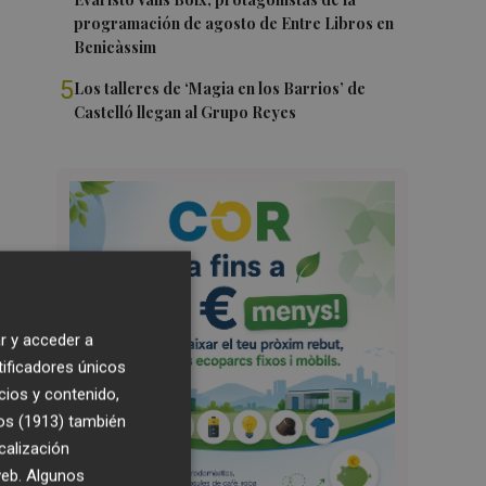
programación de agosto de Entre Libros en
Benicàssim
5
Los talleres de ‘Magia en los Barrios’ de
Castelló llegan al Grupo Reyes
r y acceder a
tificadores únicos
cios y contenido,
os (1913)
también
calización
 web. Algunos