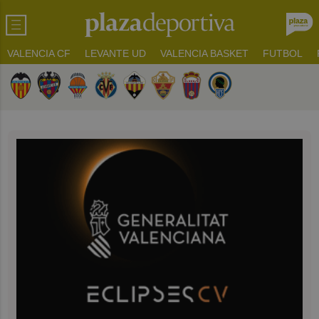
VALENCIA CF
LEVANTE UD
VALENCIA BASKET
FUTBOL