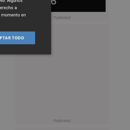
 web. Algunos
derecho a
ier momento en
PTAR TODO