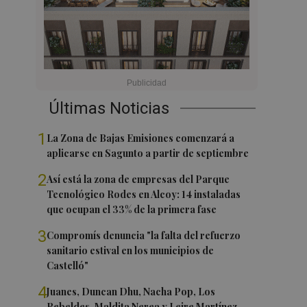
Últimas Noticias
1
La Zona de Bajas Emisiones comenzará a
aplicarse en Sagunto a partir de septiembre
2
Así está la zona de empresas del Parque
Tecnológico Rodes en Alcoy: 14 instaladas
que ocupan el 33% de la primera fase
3
Compromís denuncia "la falta del refuerzo
sanitario estival en los municipios de
Castelló"
4
Juanes, Duncan Dhu, Nacha Pop, Los
Rebeldes, Maldita Nerea y Leire Martínez