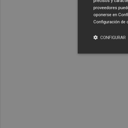
precisos y caracte
proveedores pueden
oponerse en
Confi
Configuración de 
CONFIGURAR