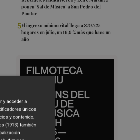
ponen 'Sal de Música' a San Pedro del
Pinatar
5
El ingreso mínimo vital llega a 879.225
hogares en julio, un 16,9 % más que hace un
año
r y acceder a
tificadores únicos
cios y contenido,
os (1913)
también
calización