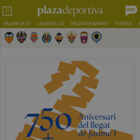
VALENCIA CF
LEVANTE UD
VALENCIA BASKET
FUTBOL